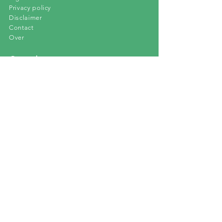
Privacy policy
Disclaimer
Contact
Over
Gezond eten:
Ebooks
3
0 Dagen Challenge
60 Dagen Challenge
Recepten Service
Afvallen:
Buikvet verbranden
Gezond afvallen
Afvallen zonder dieet
Extra's:
Recepten
Blog
Ebooks