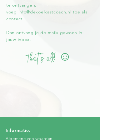
te ontvangen,
voeg
info@dekoelkastcoach.nl
toe als
contact.
Dan ontvang je de mails gewoon in
jouw inbox.
That's all! ☺️
Informatie:
Algemene voorwaarden