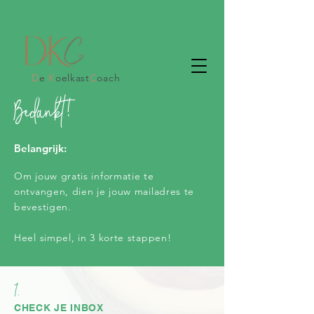
D
e
K
oelkast
C
oach
Bedankt!
Belangrijk:
Om jouw gratis informatie te
ontvangen, dien je jouw mailadres te
bevestigen.
Heel simpel, in 3 korte stappen!
1.
CHECK JE INBOX