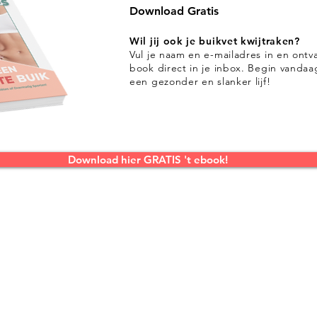
Download Gratis
Wil jij ook je buikvet kwijtraken?
Vul je naam en e-mailadres in en ontv
book direct in je inbox. Begin vanda
een gezonder en slanker lijf!
Download hier GRATIS 't ebook!
zond eten:
Afvallen:
Extra'
ooks
Buikvet verbranden
Recep
 Dagen Challenge
Gezond afvallen
Blog
 Dagen Challenge
Afvallen zonder dieet
Ebook