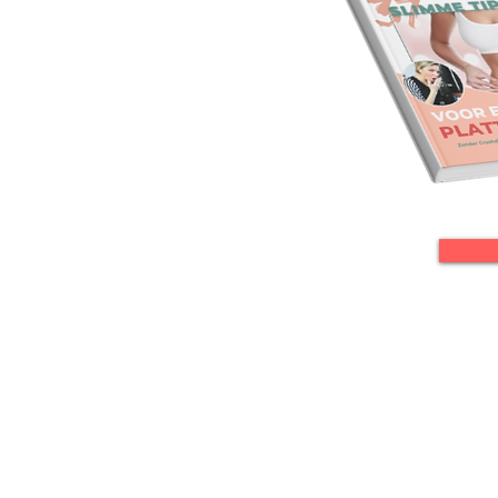
Informatie:
Ge
Algemene voorwaarden
Eb
Privacy policy
3
0
Disclaimer
60