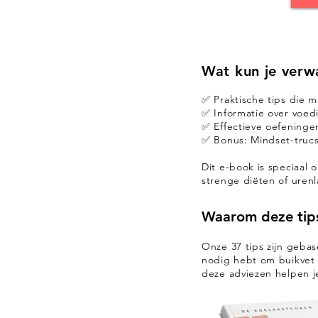
Wat kun je verwa
✅ Praktische tips die ma
✅ Informatie over voed
✅ Effectieve oefeninge
✅ Bonus: Mindset-trucs
Dit e-book is speciaal
strenge diëten of uren
Waarom deze tip
​Onze 37 tips zijn geb
nodig hebt om buikvet e
deze adviezen helpen je