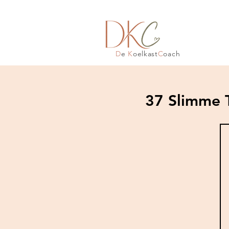
D
e
K
oelkast
C
oach
37 Slimme 