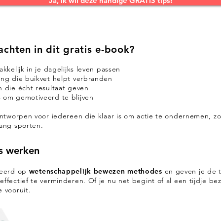
Ja, ik wil deze handige GRATIS tips!
chten in dit gratis e-book?
kkelijk in je dagelijks leven passen
ing die buikvet helpt verbranden
n die écht resultaat geven
 om gemotiveerd te blijven
 ontworpen voor iedereen die klaar is om actie te ondernemen, z
lang sporten.
s werken
aseerd op
wetenschappelijk bewezen methodes
en geven je de t
ffectief te verminderen. Of je nu net begint of al een tijdje be
 vooruit.