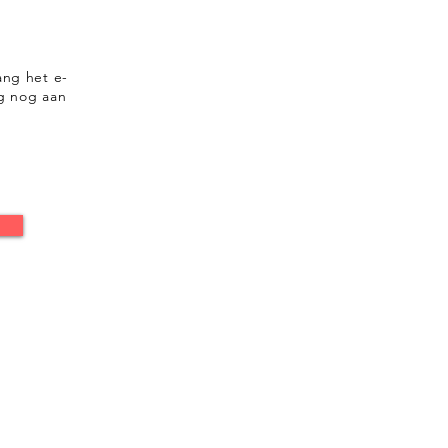
ang het e-
ag nog aan
s:
ten
s