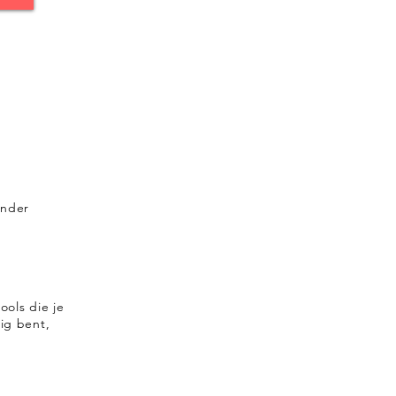
onder
ools die je
zig bent,