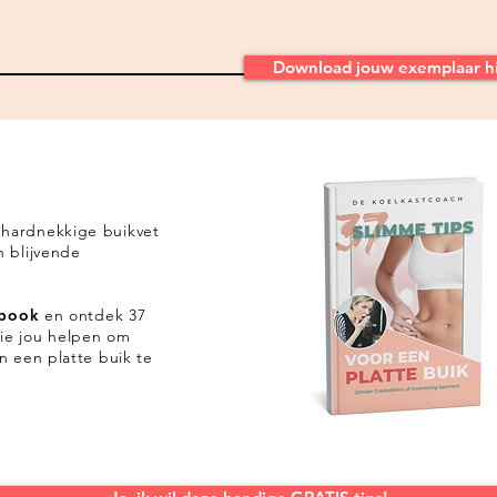
Download jouw exemplaar h
 hardnekkige buikvet
n blijvende
-book
en ontdek 37
ie jou helpen om
en een platte buik te