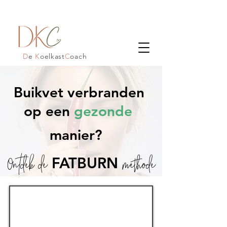
D
e
K
oelkast
C
oach
Buikvet verbranden
op een
gezonde
manier?
Ontdek de
methode
FATBURN