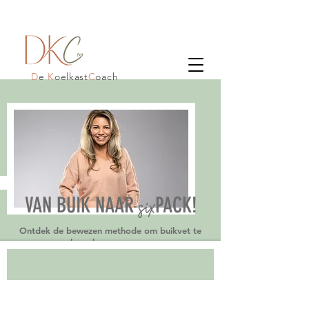
D
e
K
oelkast
C
oach
six
VAN BUIK NAAR
PACK!
Ontdek de bewezen methode om buikvet te
verbranden voor mannen.