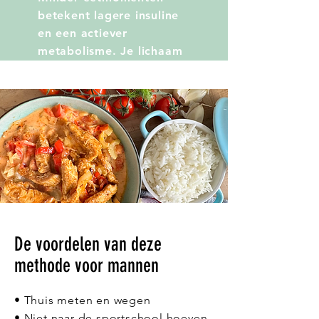
betekent lagere insuline
en een actiever
metabolisme. Je lichaam
krijgt eindelijk de kans
om vet te verbranden in
plaats van op te slaan.
De voordelen van deze
methode voor mannen
• Thuis meten en wegen
• Niet naar de sportschool hoeven