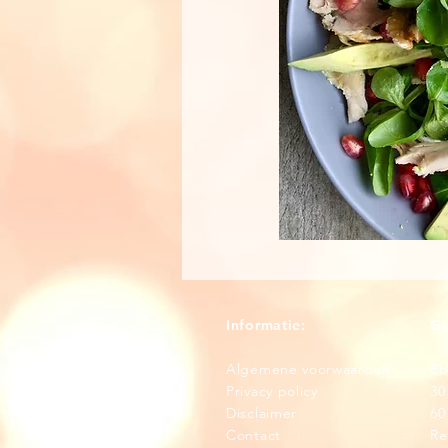
Informatie:
Ge
Algemene voorwaarden
Eb
Privacy policy
3
0
Disclaimer
60
Contact
Re