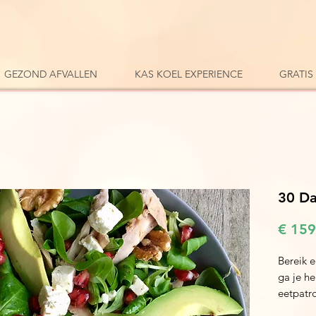
GEZOND AFVALLEN
KAS KOEL EXPERIENCE
GRATIS
30 Da
€ 159
Bereik 
ga je h
eetpatr
een gez