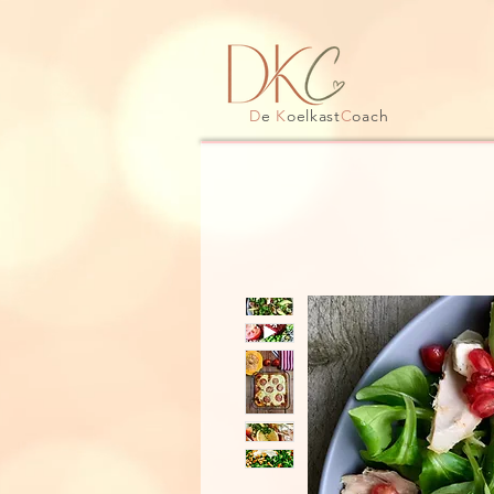
D
e
K
oelkast
C
oach