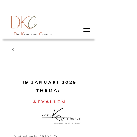
D
e
K
oelkast
C
oach
Productcode: 19JAN25