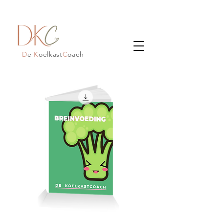
D
e
K
oelkast
C
oach