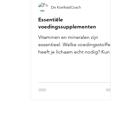
De KoelkastCoach
Essentiële
voedingssupplementen
Vitaminen en mineralen zijn
essentieel. Welke voedingsstoffen
heeft je lichaam echt nodig? Kun je
zomaar extra
voedingssupplementen gaan geb
Informatie:
Ge