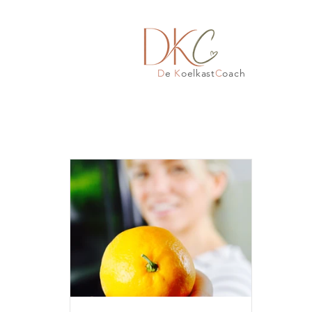
D
e
K
oelkast
C
oach