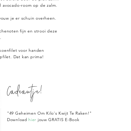
l avocado-room op de zalm.
ouw je er schuin overheen.
chenoten fijn en strooi deze
.
koenfilet voor handen
pfilet. Dat kan prima!
Cadeautje!
"49 Geheimen Om Kilo's Kwijt Te Raken!"
Download
hier
jouw GRATIS E-Book