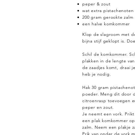
peper & zout
wat extra pistachenoten
200 gram gerookte zalm
een halve komkommer
Klop de slagroom met de
bijna stijf geklopt is. Do
Schil de komkommer. Sc
plakken in de lengte va
de zaadjes komt, draai 
heb je nodig.
Hak 30 gram pistachenoten
poeder. Meng dit door 
citroenrasp toevoegen 
peper en zout.
Je neemt een vork. Prikt
een plak komkommer op.
zalm. Neem een plakje za
Prik van onder de vork m