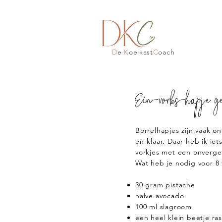
D
e
K
oelkast
C
oach
Eén-vorks-hapje ge
Borrelhapjes zijn vaak o
en-klaar. Daar heb ik ie
vorkjes met een onverget
Wat heb je nodig voor 8 
30 gram pistache
halve avocado
100 ml slagroom
een heel klein beetje ras