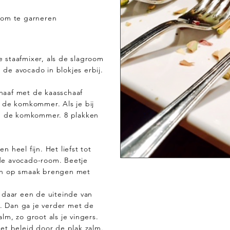
 om te garneren
 staafmixer, als de slagroom
e de avocado in blokjes erbij.
haaf met de kaasschaaf
n de komkommer. Als je bij
je de komkommer. 8 plakken
 heel fijn. Het liefst tot
de avocado-room. Beetje
en op smaak brengen met
 daar een de uiteinde van
 Dan ga je verder met de
lm, zo groot als je vingers.
et beleid door de plak zalm.