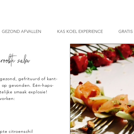
GEZOND AFVALLEN
KAS KOEL EXPERIENCE
GRATIS
rookte zalm
ngezond, gefrituurd of kant-
ts op gevonden. Eén-haps-
elijke smaak explosie!
vorken:
pte citroenschil