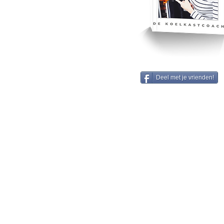
Deel met je vrienden!
Informatie:
Ge
Algemene voorwaarden
Eb
Privacy policy
3
0
Disclaimer
60