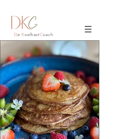
D
e
K
oelkast
C
oach