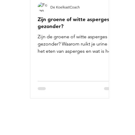
De KoelkastCoach
Zijn groene of witte asperges
gezonder?
Zijn de groene of witte asperges
gezonder? Waarom ruikt je urine na
het eten van asperges en wat is het
lekkerste recept? Je leest het hier!
Informatie:
Ge