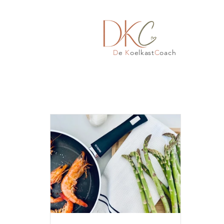
D
e
K
oelkast
C
oach