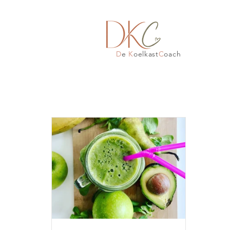
D
e
K
oelkast
C
oach