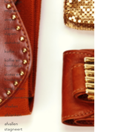
hoofdpijn
migraine
stress
slecht
slapen
alchohol
koffie
koffie en
hoofdpijn
stress en
hoofdpijn
medicijnen
supplementen
afvallen
afslanken
afvallen
stagneert