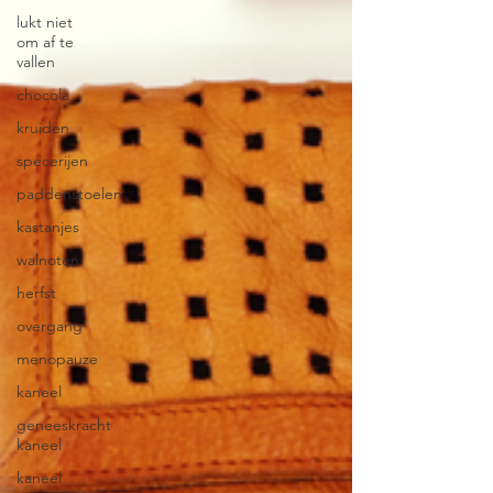
lukt niet
om af te
vallen
chocola
kruiden
specerijen
paddenstoelen
kastanjes
walnoten
herfst
overgang
menopauze
kaneel
geneeskracht
kaneel
kaneel