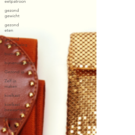
eetpatroon
gezond
gewicht
gezond
eten
gezond
broodbeleg
burn-out
bijnieruitputting
Gezond ijs
Zelf ijs
maken
koelkast
koelkast
bewaartips
groenten
fruit