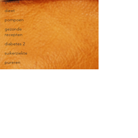
gezond
dieet
pompoen
gezonde
recepten
diabetes 2
suikerziekte
pureren
smoothie
puree
frituren
airfryer
snacks
gourmetten
covid-19
vasten