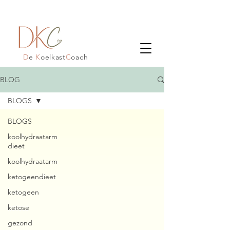
D
e
K
oelkast
C
oach
BLOG
BLOGS
BLOGS
koolhydraatarm
dieet
koolhydraatarm
ketogeendieet
ketogeen
ketose
gezond