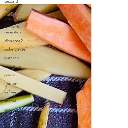
gezond
dieet
pompoen
gezonde
recepten
diabetes 2
suikerziekte
pureren
smoothie
puree
frituren
airfryer
snacks
gourmetten
covid-19
vasten