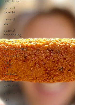
eetpatroon
gezond
gewicht
gezond
eten
gezond
broodbeleg
burn-out
bijnieruitputting
Gezond ijs
Zelf ijs
maken
koelkast
koelkast
bewaartips
groenten
fruit