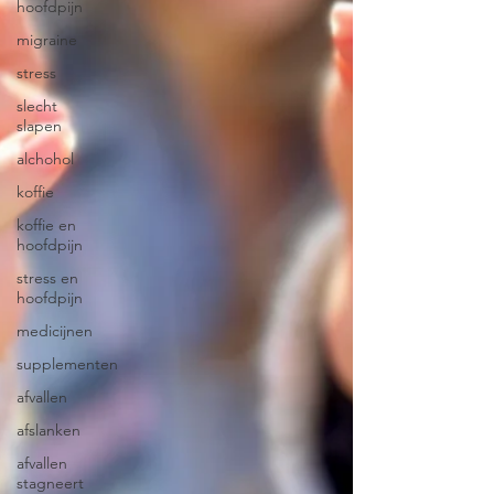
hoofdpijn
migraine
stress
slecht
slapen
alchohol
koffie
koffie en
hoofdpijn
stress en
hoofdpijn
medicijnen
supplementen
afvallen
afslanken
afvallen
stagneert