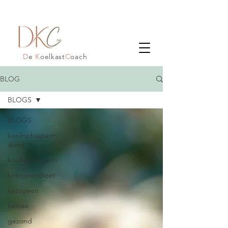
D
e
K
oelkast
C
oach
BLOG
BLOGS
BLOGS
koolhydraatarm
dieet
koolhydraatarm
ketogeendieet
ketogeen
ketose
gezond