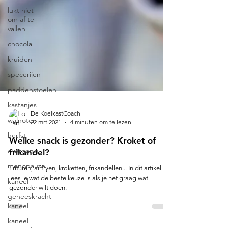
lukt niet
om af te
vallen
chocola
kruiden
specerijen
paddenstoelen
kastanjes
walnoten
De KoelkastCoach
herfst
22 mrt 2021
4 minuten om te lezen
overgang
Welke snack is gezonder? Kroket of
menopauze
frikandel?
kaneel
Frituren, airfryen, kroketten, frikandellen... In dit artikel
geneeskracht
lees je wat de beste keuze is als je het graag wat
kaneel
gezonder wilt doen.
kaneel