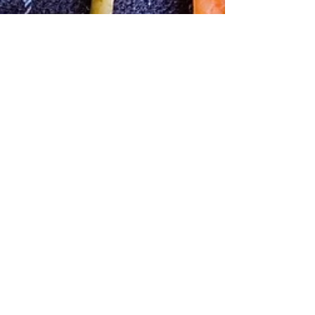
intermittent
fasting
goede
voornemens
vitaminen
mineralen
voedingssupplementen
vitamine C
klein
budget
vegetarisch
vleesvervangers
week
zonder
vlees
zuivel
koemelk