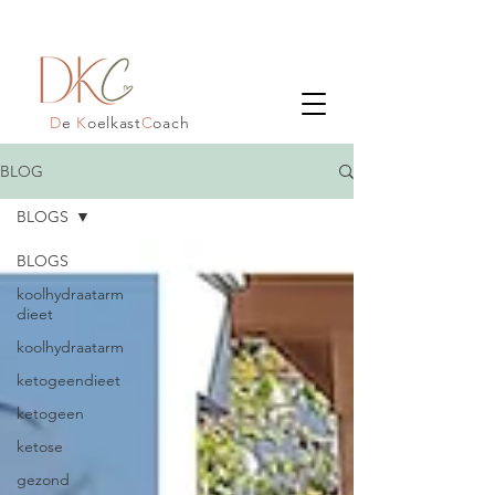
D
e
K
oelkast
C
oach
BLOG
BLOGS
BLOGS
koolhydraatarm
dieet
koolhydraatarm
ketogeendieet
ketogeen
ketose
gezond