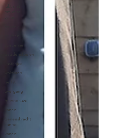
lukt niet
om af te
vallen
chocola
kruiden
specerijen
paddenstoelen
kastanjes
walnoten
herfst
overgang
menopauze
kaneel
geneeskracht
kaneel
kaneel