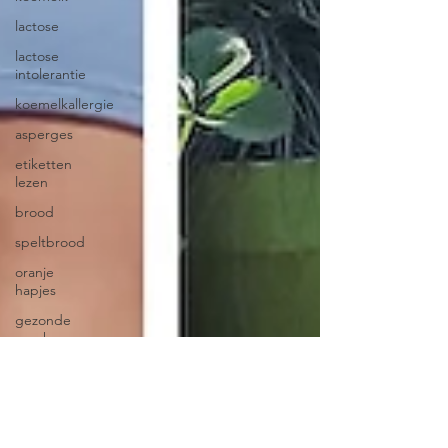
lactose
lactose
intolerantie
koemelkallergie
asperges
etiketten
lezen
brood
speltbrood
oranje
hapjes
gezonde
snacks
slaapproblemen
slaapproblematiek
havermout