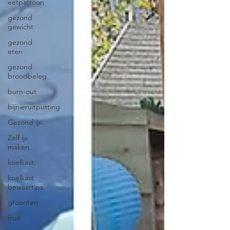
eetpatroon
gezond
gewicht
gezond
eten
gezond
broodbeleg
burn-out
bijnieruitputting
Gezond ijs
Zelf ijs
maken
koelkast
koelkast
bewaartips
groenten
fruit