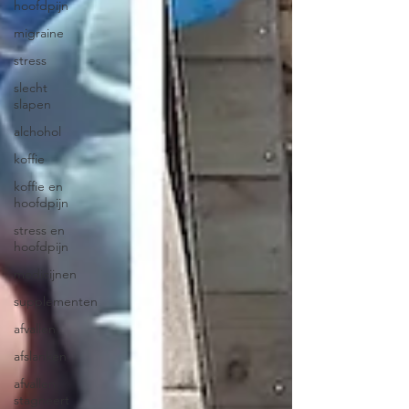
hoofdpijn
migraine
stress
slecht
slapen
alchohol
koffie
koffie en
hoofdpijn
stress en
hoofdpijn
medicijnen
supplementen
afvallen
afslanken
afvallen
stagneert