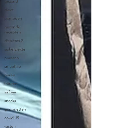
gezond
dieet
pompoen
gezonde
recepten
diabetes 2
suikerziekte
pureren
smoothie
puree
frituren
airfryer
snacks
gourmetten
covid-19
vasten