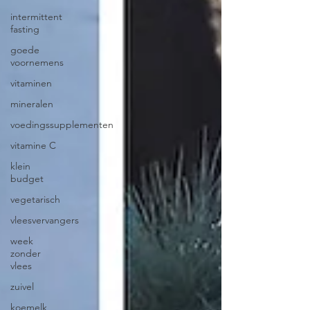
intermittent
fasting
goede
voornemens
vitaminen
mineralen
voedingssupplementen
vitamine C
klein
budget
vegetarisch
vleesvervangers
week
zonder
vlees
zuivel
koemelk