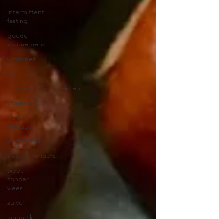
intermittent
fasting
goede
voornemens
vitaminen
mineralen
voedingssupplementen
vitamine C
klein
budget
vegetarisch
vleesvervangers
week
zonder
vlees
zuivel
koemelk