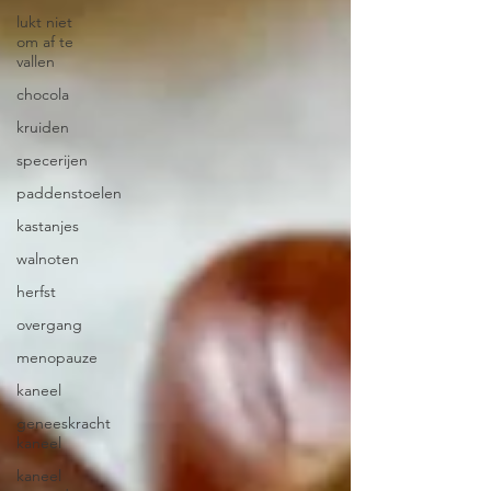
lukt niet
om af te
vallen
chocola
kruiden
specerijen
paddenstoelen
kastanjes
walnoten
herfst
overgang
menopauze
kaneel
geneeskracht
kaneel
kaneel