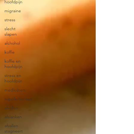
hoofdpijn
migraine
stress
slecht
slapen
alchohol
koffie
koffie en
hoofdpijn
stress en
hoofdpijn
medicijnen
supplementen
afvallen
afslanken
afvallen
stagneert