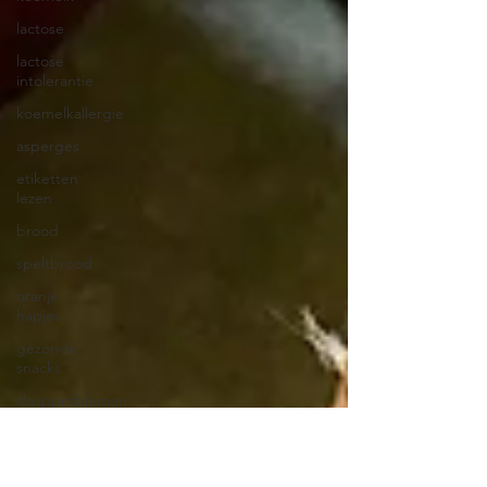
lactose
lactose
intolerantie
koemelkallergie
asperges
etiketten
lezen
brood
speltbrood
oranje
hapjes
gezonde
snacks
slaapproblemen
slaapproblematiek
havermout