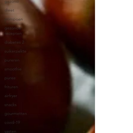
gezond
dieet
pompoen
gezonde
recepten
diabetes 2
suikerziekte
pureren
smoothie
puree
frituren
airfryer
snacks
gourmetten
covid-19
vasten