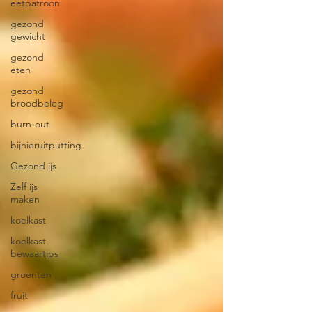
eetpatroon
gezond
gewicht
gezond
eten
gezond
broodbeleg
burn-out
bijnieruitputting
Gezond ijs
Zelf ijs
maken
koelkast
koelkast
bewaartips
groenten
fruit