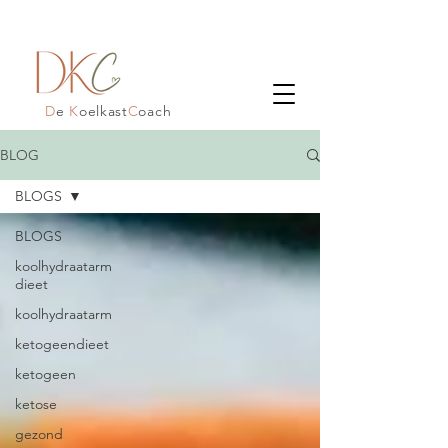
D
e
K
oelkast
C
oach
BLOG
BLOGS
BLOGS
koolhydraatarm
dieet
koolhydraatarm
ketogeendieet
ketogeen
ketose
gezond