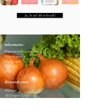
Ja, ik wil dit e-book!
Informatie:
Algemene voorwaarden
Privacy policy
Disclaimer
Contact
Over
Gezond eten:
Ebooks
3
0 Dagen Challenge
60 Dagen Challenge
Recepten Service