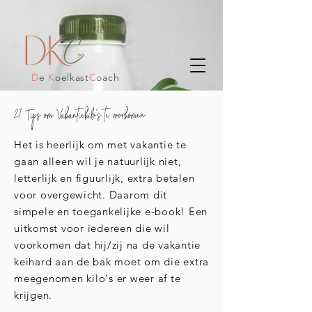
D
e
K
oelkast
C
oach
21 Tips om Vakantiekilo's te voorkomen
Het is heerlijk om met vakantie te
gaan alleen wil je natuurlijk niet,
letterlijk en figuurlijk, extra betalen
voor overgewicht. Daarom dit
simpele en toegankelijke e-book! Een
uitkomst voor iedereen die wil
voorkomen dat hij/zij na de vakantie
keihard aan de bak moet om die extra
meegenomen kilo's er weer af te
krijgen.