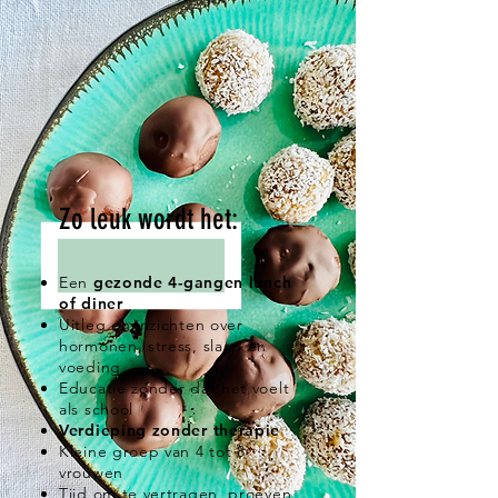
Zo leuk wordt het:​
Een
gezonde 4-gangen lunch
of diner
Uitleg en inzichten over
hormonen, stress, slaap en
voeding
Educatie zonder dat het voelt
als school
Verdieping zonder therapie
Kleine groep van 4 tot 8
vrouwen
Tijd om te vertragen, proeven