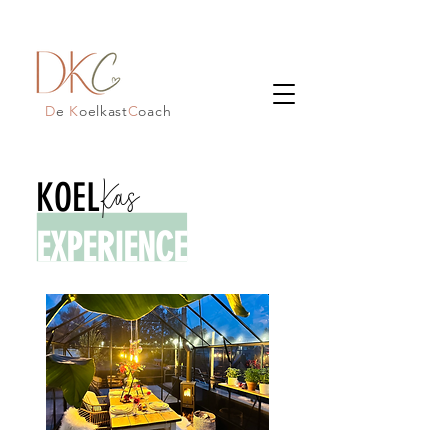
D
e
K
oelkast
C
oach
Kas
KOEL
EXPERIENCE