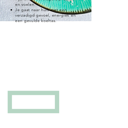
en voelen
Je gaat naar huis met een
verzadigd gevoel, energiek en
een gevulde koeltas.