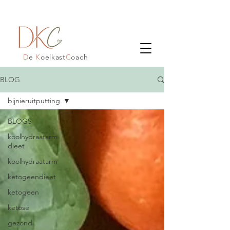
D
e
K
oelkast
C
oach
BLOG
bijnieruitputting
BLOGS
koolhydraatarm
dieet
koolhydraatarm
ketogeendieet
ketogeen
ketose
gezond