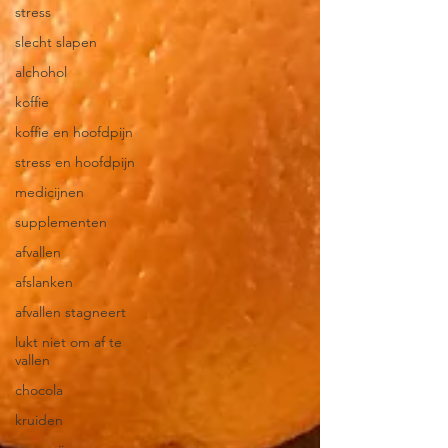
stress
slecht slapen
alchohol
koffie
koffie en hoofdpijn
stress en hoofdpijn
medicijnen
supplementen
afvallen
afslanken
afvallen stagneert
lukt niet om af te
vallen
chocola
kruiden