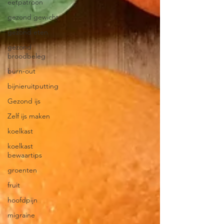
eetpatroon
gezond gewicht
gezond eten
gezond
broodbeleg
burn-out
bijnieruitputting
Gezond ijs
Zelf ijs maken
koelkast
koelkast
bewaartips
groenten
fruit
hoofdpijn
migraine