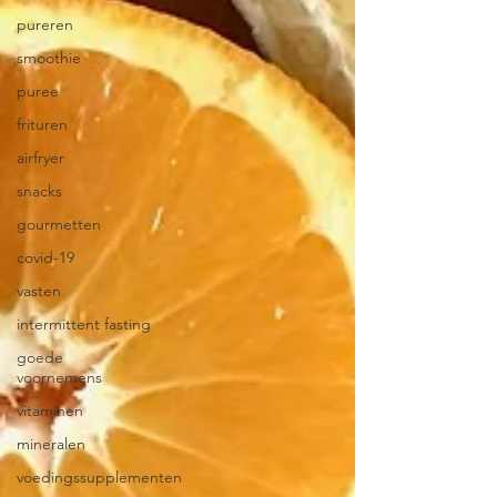
pureren
smoothie
puree
frituren
airfryer
snacks
gourmetten
covid-19
vasten
intermittent fasting
goede
voornemens
vitaminen
mineralen
voedingssupplementen