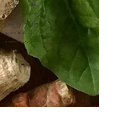
gezonde snacks
slaapproblemen
slaapproblematiek
havermout
gezonde levensstijl