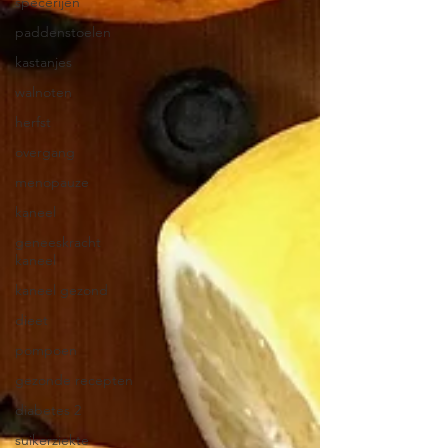
specerijen
paddenstoelen
kastanjes
walnoten
herfst
overgang
menopauze
kaneel
geneeskracht
kaneel
kaneel gezond
dieet
pompoen
gezonde recepten
diabetes 2
suikerziekte