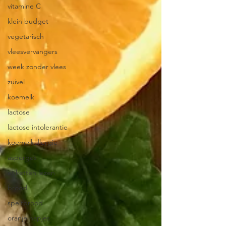
vitamine C
klein budget
vegetarisch
vleesvervangers
week zonder vlees
zuivel
koemelk
lactose
lactose intolerantie
koemelkallergie
asperges
etiketten lezen
brood
speltbrood
oranje hapjes