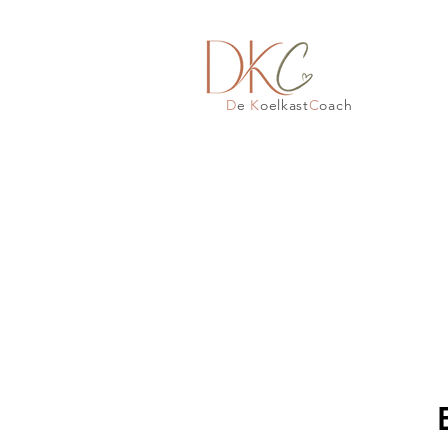
D
e
K
oelkast
C
oach