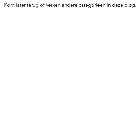
Kom later terug of verken andere categorieën in deze blog.
zond eten:
Afvallen:
Extra'