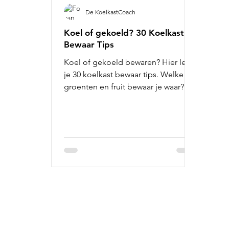
De KoelkastCoach
Koel of gekoeld? 30 Koelkast
Bewaar Tips
Koel of gekoeld bewaren? Hier lees
je 30 koelkast bewaar tips. Welke
groenten en fruit bewaar je waar? De
indeling van je koelkast.
Informatie:
Ge