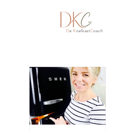
D
e
K
oelkast
C
oach