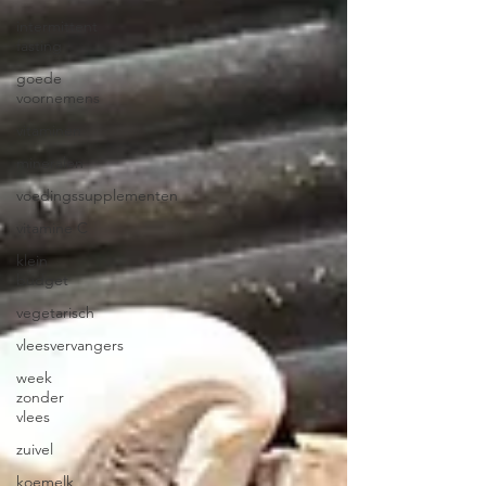
intermittent
fasting
goede
voornemens
vitaminen
mineralen
voedingssupplementen
vitamine C
klein
budget
vegetarisch
vleesvervangers
week
zonder
vlees
zuivel
koemelk