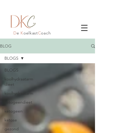
D
e
K
oelkast
C
oach
BLOG
BLOGS
BLOGS
koolhydraatarm
dieet
koolhydraatarm
ketogeendieet
ketogeen
ketose
gezond