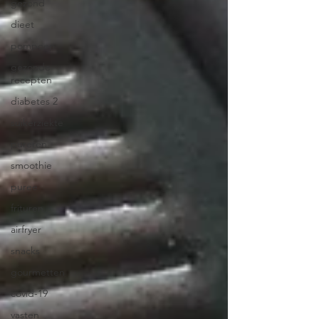
gezond
dieet
pompoen
gezonde
recepten
diabetes 2
suikerziekte
pureren
smoothie
puree
frituren
airfryer
snacks
gourmetten
covid-19
vasten