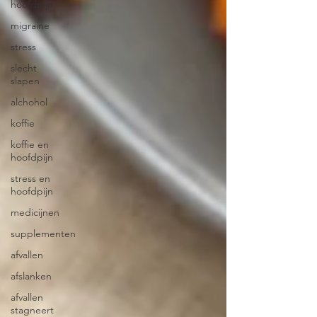
hoofdpijn
migraine
stress
slecht
slapen
alchohol
koffie
koffie en
hoofdpijn
stress en
hoofdpijn
medicijnen
supplementen
afvallen
afslanken
afvallen
stagneert