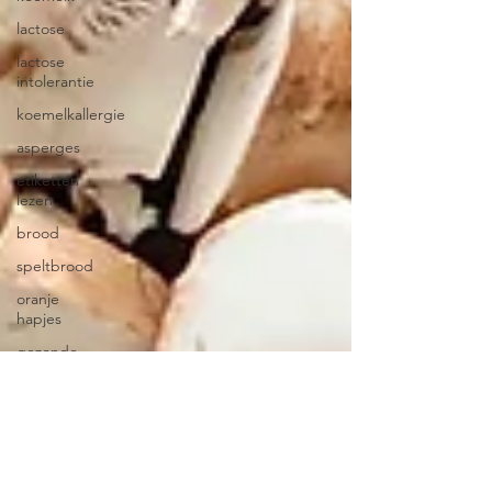
lactose
lactose
intolerantie
koemelkallergie
asperges
etiketten
lezen
brood
speltbrood
oranje
hapjes
gezonde
snacks
slaapproblemen
slaapproblematiek
havermout