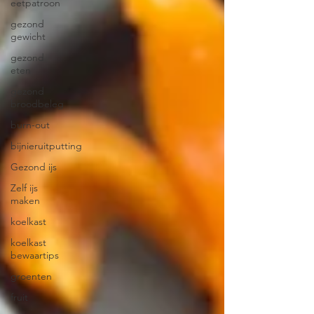
eetpatroon
gezond
gewicht
gezond
eten
gezond
broodbeleg
burn-out
bijnieruitputting
Gezond ijs
Zelf ijs
maken
koelkast
koelkast
bewaartips
groenten
fruit