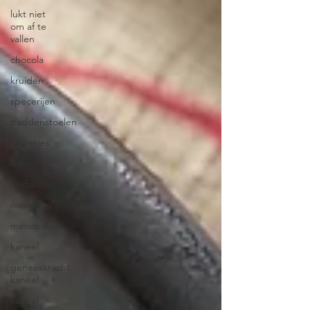
lukt niet
om af te
vallen
chocola
kruiden
specerijen
paddenstoelen
kastanjes
walnoten
herfst
overgang
menopauze
kaneel
geneeskracht
kaneel
kaneel