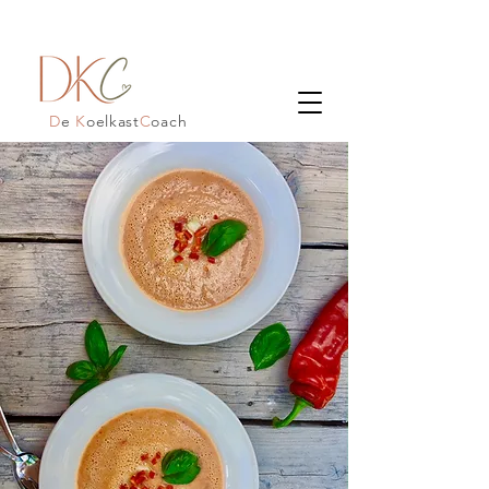
D
e
K
oelkast
C
oach