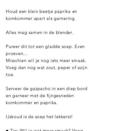
Houd een klein beetje paprika en
komkommer apart als garnering.
Alles mag samen in de blender.
Pureer dit tot een gladde soep. Even
proeven...
Misschien wil je nog iets meer smaak.
Voeg dan nog wat zout, peper of azijn
toe.
Serveer de gazpacho in een diep bord
en garneer met de fijngesneden
komkommer en paprika.
IJskoud is de soep het lekkerst!
♥ Tip: Wil je wat meer smaak? Voeg