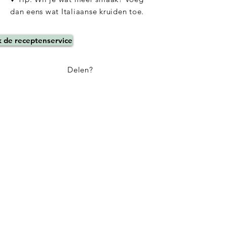
dan eens wat Italiaanse kruiden toe.
k de receptenservice
Delen?
Informatie:
Algemene voorwaarden
Privacy policy
Disclaimer
Contact
Over