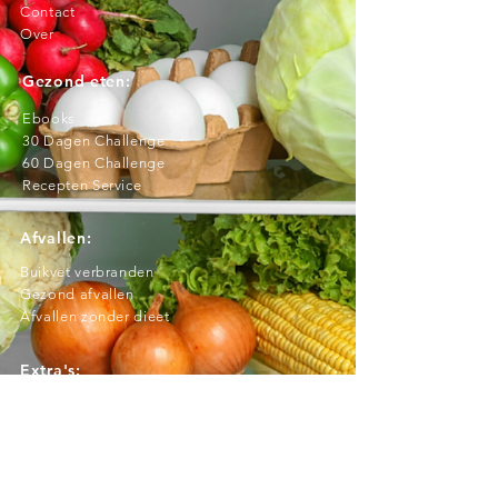
Contact
Over
Gezond eten:
Ebooks
3
0 Dagen Challenge
60 Dagen Challenge
Recepten Service
Afvallen:
Buikvet verbranden
Gezond afvallen
Afvallen zonder dieet
Extra's:
Recepten
Blog
Ebooks
Podcast
BMI berekenen