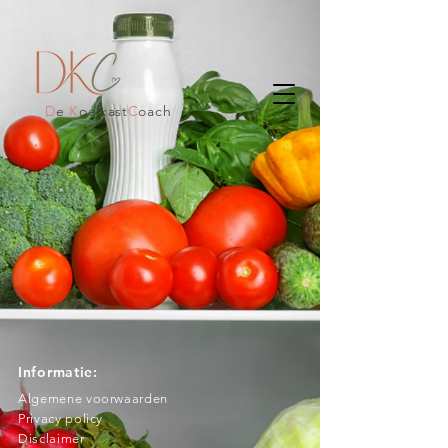
D
e
K
oelkast
C
oach
Informatie:
Algemene voorwaarden
Privacy policy
Disclaimer