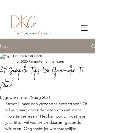
D
e
K
oelkast
C
oach
Post
De KoelkastCoach
1 jul 2020
7 minuten om te lezen
24 Simpele Tips Om Gezonder Te
Eten!
Bijgewerkt op:
26 aug 2021
Streef jij naar een gezonder eetpatroon? Of 
wil je graag gezonder eten om wat extra 
kilo's te verliezen? Het kan ook zijn dat jij je 
juist fitter wil voelen en daarom gezonder 
wilt eten. Ongeacht jouw persoonlijke 