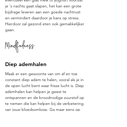
eventueel een glas melk of yoghurt voordat 
je 's nachts gaat slapen, het kan een grote 
bijdrage leveren aan een goede nachtrust 
en vermindert daardoor je kans op stress. 
Hierdoor zal gezond eten ook gemakkelijker 
gaan. 
Mindfulness
Diep ademhalen
Maak er een gewoonte van om af en toe 
constant diep adem te halen, vooral als je in 
de open lucht bent waar frisse lucht is. Diep 
ademhalen kan helpen je geest te 
ontspannen en de broodnodige zuurstof op 
te nemen die kan helpen bij de verbetering 
van jouw bloedsomloop. Ga maar eens op 
youtube zoeken naar 
ademhalingsoefeningen, en maak ze je 