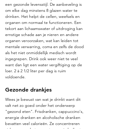
een gezonde levensstijl. De aanbeveling is 
om elke dag minstens 8 glazen water te 
drinken. Het helpt de cellen, weefsels en 
organen om normaal te functioneren. Een 
tekort aan lichaamswater of uitdroging kan 
ernstige schade aan je nieren en andere 
organen veroorzaken, wat kan leiden tot 
mentale verwarring, coma en zelfs de dood 
als het niet onmiddellijk medisch wordt 
ingegrepen. Drink ook weer niet te veel 
want dan ligt een water vergiftiging op de 
loer. 2 à 2 1/2 liter per dag is ruim 
voldoende.
Gezonde drankjes
Wees je bewust van wat je drinkt want dit 
valt net zo goed onder het onderwerp 
"gezond eten". Frisdranken, cappuccino's, 
energie dranken en alcoholische dranken 
bevatten veel calorieën. Ze concentreren 