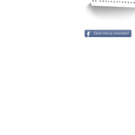
Deel met je vrienden!
Informatie:
Ge
Algemene voorwaarden
Eb
Privacy policy
3
0
Disclaimer
60