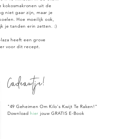
 kokosmakronen uit de
og niet gaar zijn, maar je
koelen. Hoe moeilijk ook,
ijk je tanden erin zetten. :)
plaza heeft een grove
ger voor dit recept.
Cadeautje!
"49 Geheimen Om Kilo's Kwijt Te Raken!"
Download
hier
jouw GRATIS E-Book