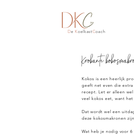
D
e
K
oelkast
C
oach
Krokante kokosmakr
Kokos is een heerlijk p
geeft net even die extr
recept. Let er alleen wel
veel kokos eet, want het
Dat wordt wel een uitda
deze kokosmakronen zijn
Wat heb je nodig voor 6