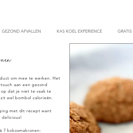
GEZOND AFVALLEN
KAS KOEL EXPERIENCE
GRATIS
onen
roduct om mee te werken. Het
a touch aan een gezond
 op dat je niet te vaak te
 zit wel bombol calorieën.
ging met dit recept want
 delicious!
 à 7 kokosmakronen: