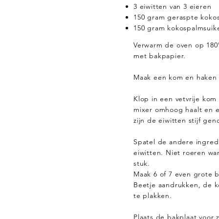
3 eiwitten van 3 eieren
150 gram geraspte kokos 
150 gram kokospalmsuik
Verwarm de oven op 180
met bakpapier.
Maak een kom en haken v
Klop in een vetvrije kom d
mixer omhoog haalt en er
zijn de eiwitten stijf ge
Spatel de andere ingred
eiwitten. Niet roeren wan
stuk.
Maak 6 of 7 even grote 
Beetje aandrukken, de k
te plakken.
Plaats de bakplaat voor 