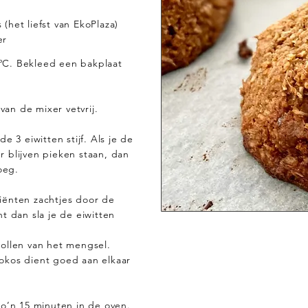
(het liefst van EkoPlaza)
er
ºC. Bekleed een bakplaat
an de mixer vetvrij.
e 3 eiwitten stijf. Als je de
 blijven pieken staan, dan
noeg.
iënten zachtjes door de
t dan sla je de eiwitten
bollen van het mengsel.
okos dient goed aan elkaar
zo’n 15 minuten in de oven.