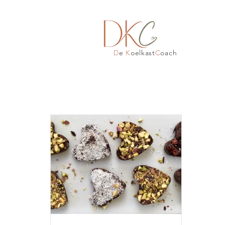
D
e
K
oelkast
C
oach