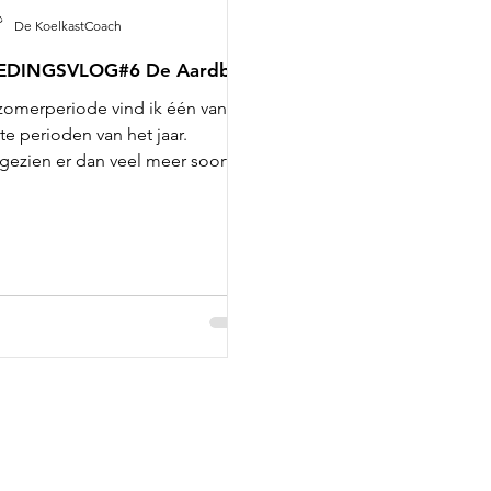
De KoelkastCoach
EDINGSVLOG#6 De Aardbei
zomerperiode vind ik één van de
ste perioden van het jaar.
gezien er dan veel meer soorten
nten en fruit te verkrijgen...
zond eten:
Afvallen:
Extra'