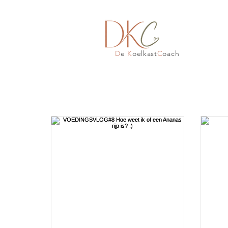
D
e
K
oelkast
C
oach