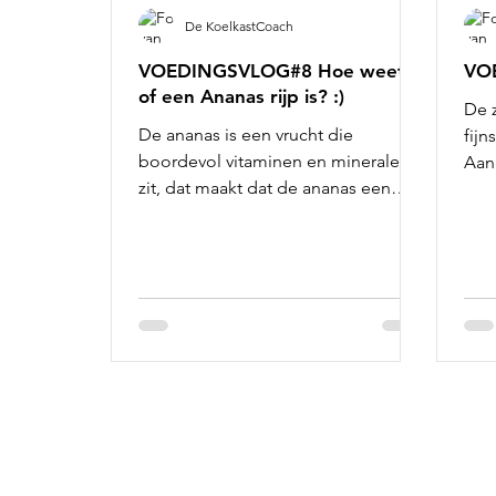
De KoelkastCoach
VOEDINGSVLOG#8 Hoe weet ik
VO
of een Ananas rijp is? :)
De 
De ananas is een vrucht die
fijn
boordevol vitaminen en mineralen
Aan
zit, dat maakt dat de ananas een
groe
grote geneeskrachtige werking
heeft. Ananas...
Informatie:
Ge