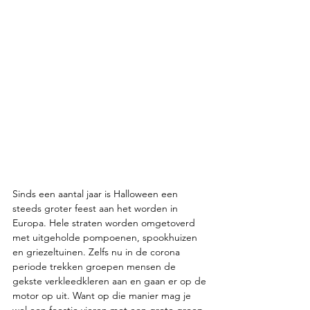
Sinds een aantal jaar is Halloween een 
steeds groter feest aan het worden in 
Europa. Hele straten worden omgetoverd 
met uitgeholde pompoenen, spookhuizen 
en griezeltuinen. Zelfs nu in de corona 
periode trekken groepen mensen de 
gekste verkleedkleren aan en gaan er op de 
motor op uit. Want op die manier mag je 
wel een feestje vieren met een grote groep 