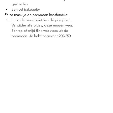
gesneden
een vel bakpapier
En zo maak je de pompoen kaasfondue:
Snijd de bovenkant van de pompoen. 
Verwijder alle pitjes, deze mogen weg. 
Schrap of snijd flink wat vlees uit de 
pompoen. Je hebt ongeveer 200/250 
gram pompoen nodig. Snijd het 
pompoenvlees fijn.
Bewaar de pompoen met deksel om de 
kaasfondue in op te dienen.
Snijd het uitje fijn. Zet een kookpan op 
het vuur met een eetlepel olijfolie. Fruit 
hier het uitje in aan.
Voeg de pompoen, bouillonpoeder, 
beetje peper en een scheutje water bij 
het uitje. 
Deksel op de pan en laten sudderen 
tot de pompoen zacht is. 
Haal de pan van het vuur en pureer de 
pompoen. Op smaak brengen met 