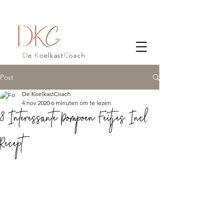
D
e
K
oelkast
C
oach
Post
De KoelkastCoach
4 nov 2020
6 minuten om te lezen
8 Interessante Pompoen Feitjes Incl.
Recept