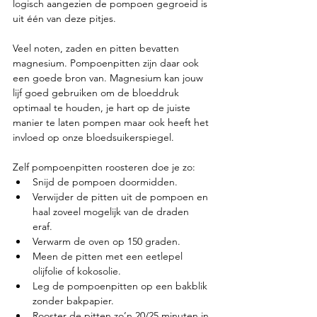
logisch aangezien de pompoen gegroeid is 
uit één van deze pitjes.  
Veel noten, zaden en pitten bevatten 
magnesium. Pompoenpitten zijn daar ook 
een goede bron van. Magnesium kan jouw 
lijf goed gebruiken om de bloeddruk 
optimaal te houden, je hart op de juiste 
manier te laten pompen maar ook heeft het 
invloed op onze bloedsuikerspiegel.  
Zelf pompoenpitten roosteren doe je zo: 
Snijd de pompoen doormidden.  
Verwijder de pitten uit de pompoen en 
haal zoveel mogelijk van de draden 
eraf. 
Verwarm de oven op 150 graden.  
Meen de pitten met een eetlepel 
olijfolie of kokosolie.  
Leg de pompoenpitten op een bakblik 
zonder bakpapier.  
Rooster de pitten zo’n 20/25 minuten in 