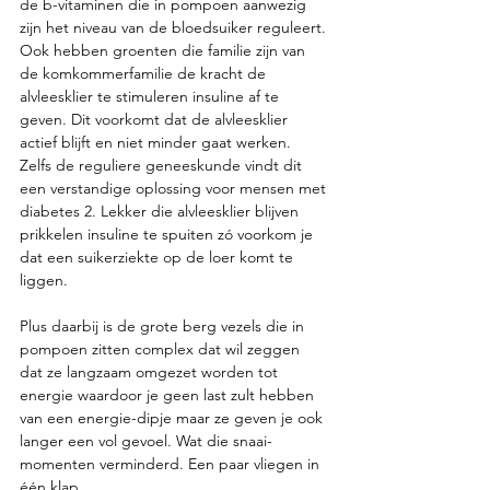
de b-vitaminen die in pompoen aanwezig 
zijn het niveau van de bloedsuiker reguleert. 
Ook hebben groenten die familie zijn van 
de komkommerfamilie de kracht de 
alvleesklier te stimuleren insuline af te 
geven. Dit voorkomt dat de alvleesklier 
actief blijft en niet minder gaat werken.  
Zelfs de reguliere geneeskunde vindt dit 
een verstandige oplossing voor mensen met 
diabetes 2. Lekker die alvleesklier blijven 
prikkelen insuline te spuiten zó voorkom je 
dat een suikerziekte op de loer komt te 
liggen. 
Plus daarbij is de grote berg vezels die in 
pompoen zitten complex dat wil zeggen 
dat ze langzaam omgezet worden tot 
energie waardoor je geen last zult hebben 
van een energie-dipje maar ze geven je ook 
langer een vol gevoel. Wat die snaai-
momenten verminderd. Een paar vliegen in 
één klap. 