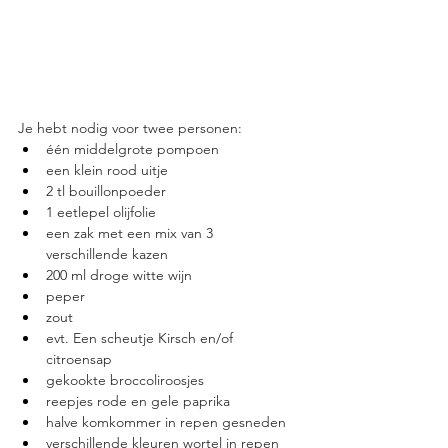
Je hebt nodig voor twee personen:
één middelgrote pompoen
een klein rood uitje
2 tl bouillonpoeder
1 eetlepel olijfolie
een zak met een mix van 3 
verschillende kazen
200 ml droge witte wijn
peper
zout
evt. Een scheutje Kirsch en/of 
citroensap
gekookte broccoliroosjes
reepjes rode en gele paprika
halve komkommer in repen gesneden
verschillende kleuren wortel in repen 