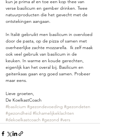
kun je prima af en toe een kop thee van 
verse basilicum en gember drinken. Twee 
natuurproducten die het gevecht met de 
ontstekingen aangaan.
In Italië gebruikt men basilicum in overvloed 
door de pasta, op de pizza of samen met 
overheerlijke zachte mozzarella.  Ik zelf maak 
ook veel gebruik van basilicum in de 
keuken. In warme en koude gerechten, 
eigenlijk kan het overal bij. Basilicum en 
geitenkaas gaan erg goed samen. Probeer 
maar eens.
Lieve groeten,
De KoelkastCoach
#basilcium
#gezondevoeding
#gezondeten
#gezondheid
#lichamelijkeklachten
#dekoelkastcoach
#gezond
#vers