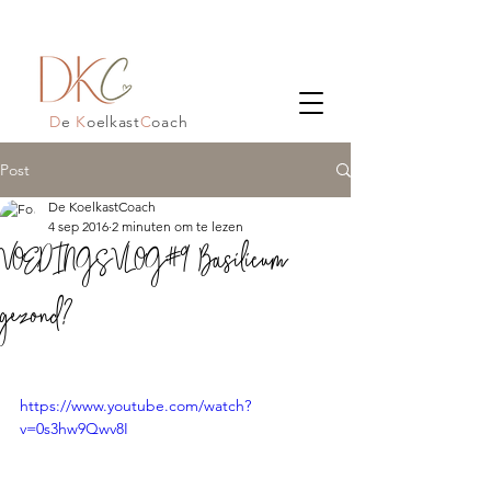
D
e
K
oelkast
C
oach
Post
De KoelkastCoach
4 sep 2016
2 minuten om te lezen
VOEDINGSVLOG#9 Basilicum
gezond?
https://www.youtube.com/watch?
v=0s3hw9Qwv8I